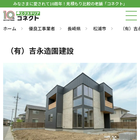
みなさまに愛されて10周年！見積もり比較の老舗「コネクト」
ホーム
優良工事業者
長崎県
松浦市
（有）吉
（有）吉永造園建設