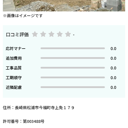
※画像はイメージです
口コミ評価
-
応対マナー
0.0
追加費用
0.0
工事品質
0.0
工期順守
0.0
近隣配慮
0.0
住所：長崎県松浦市今福町寺上免１７９
許可番号：第003488号