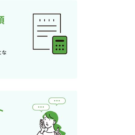
頂
とな
ト