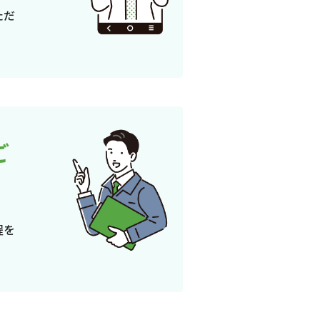
ただ
ご
程を