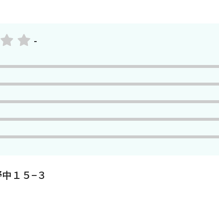
-
中１５−３