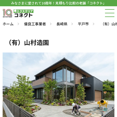
みなさまに愛されて10周年！見積もり比較の老舗「コネクト」
ホーム
優良工事業者
長崎県
平戸市
（有）山
（有）山村造園