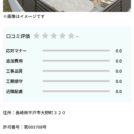
※画像はイメージです
口コミ評価
-
応対マナー
0.0
追加費用
0.0
工事品質
0.0
工期順守
0.0
近隣配慮
0.0
住所：長崎県平戸市大野町３２０
許可番号：第003708号