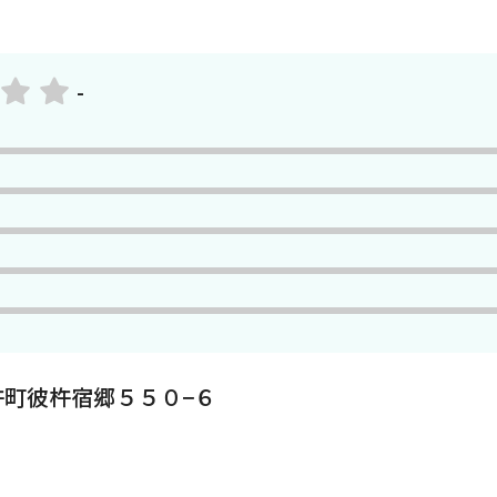
-
町彼杵宿郷５５０−６