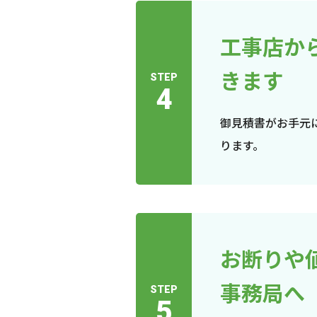
工事店か
きます
STEP
4
御見積書がお手元
ります。
お断りや
事務局へ
STEP
5