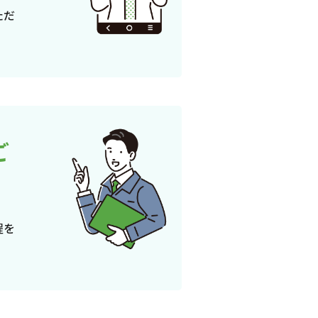
ただ
ご
程を