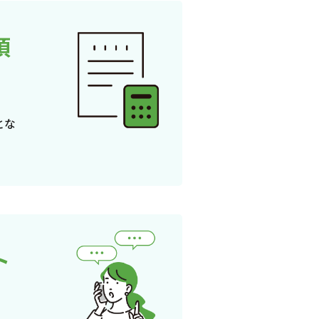
頂
とな
ト