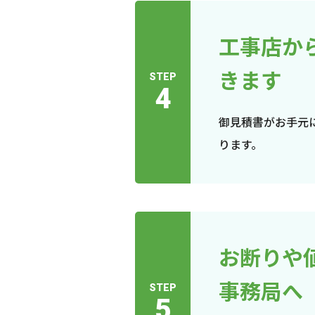
工事店か
きます
STEP
4
御見積書がお手元
ります。
お断りや
事務局へ
STEP
5