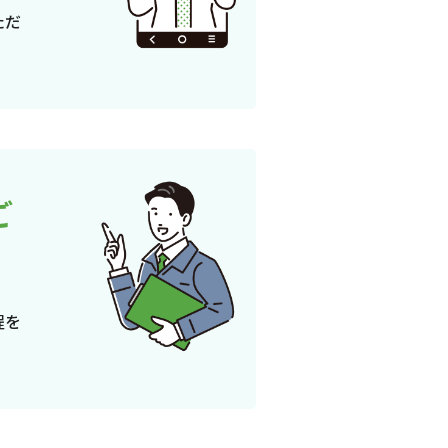
ただ
ご
程を