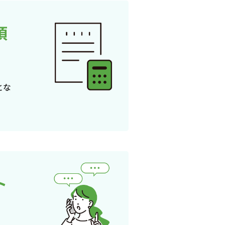
頂
とな
ト