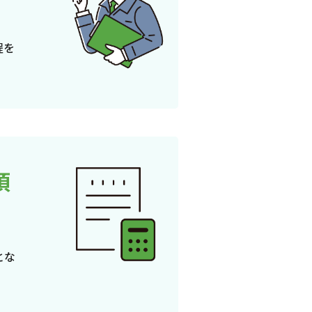
程を
頂
とな