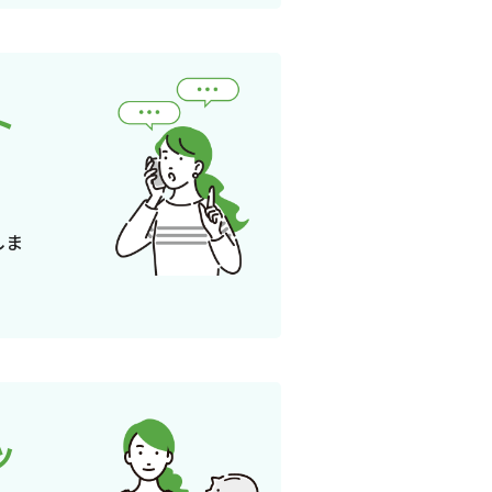
ト
しま
ッ