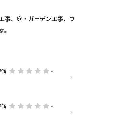
工事、庭・ガーデン工事、ウ
す。
評価
-
評価
-