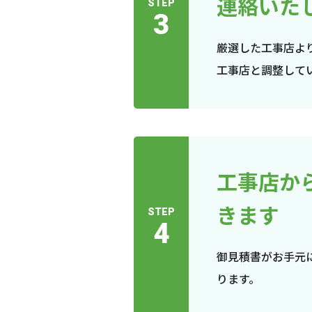
連絡いた
STEP
3
厳選した工事店よ
工事店と調整して
工事店か
きます
STEP
4
御見積書がお手元
ります。