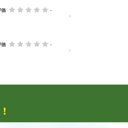
評価
-
評価
-
！