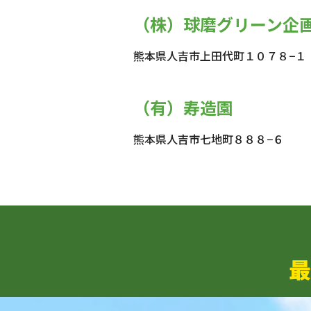
（株）球磨グリーン企
熊本県人吉市上田代町１０７８−１
（有）寿造園
熊本県人吉市七地町８８８−６
最