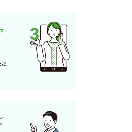
ア
ただ
ご