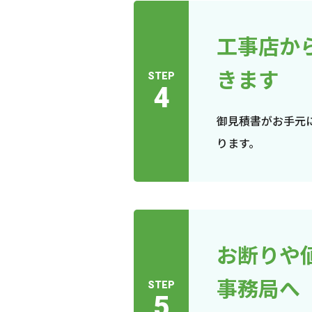
工事店か
きます
STEP
4
御見積書がお手元
ります。
お断りや
事務局へ
STEP
5