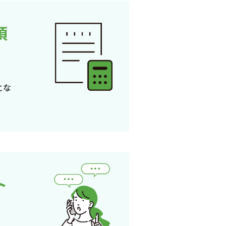
頂
とな
ト