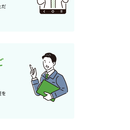
ただ
ご
程を