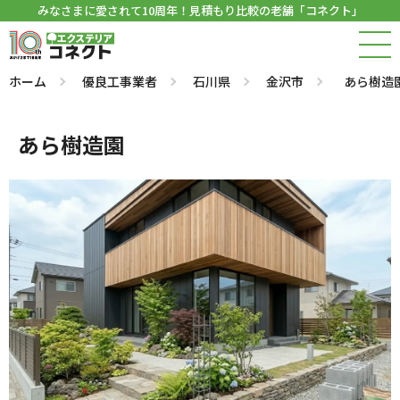
みなさまに愛されて10周年！見積もり比較の老舗「コネクト」
ホーム
優良工事業者
石川県
金沢市
あら樹造
あら樹造園