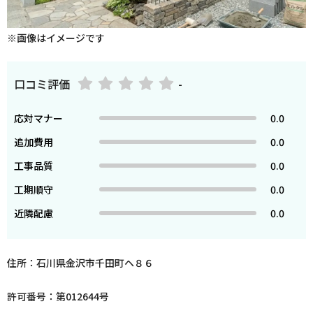
※画像はイメージです
口コミ評価
-
応対マナー
0.0
追加費用
0.0
工事品質
0.0
工期順守
0.0
近隣配慮
0.0
住所：石川県金沢市千田町ヘ８６
許可番号：第012644号