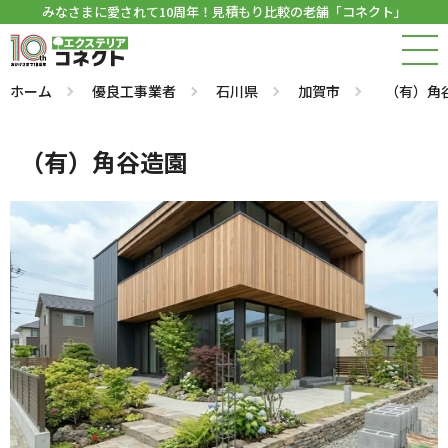
みなさまに愛されて10周年！見積もり比較の老舗「コネクト」
ホーム
優良工事業者
石川県
加賀市
（有）角
（有）角谷造園