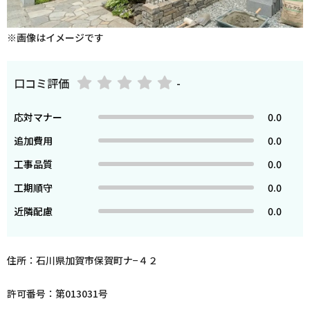
※画像はイメージです
口コミ評価
-
応対マナー
0.0
追加費用
0.0
工事品質
0.0
工期順守
0.0
近隣配慮
0.0
住所：石川県加賀市保賀町ナ−４２
許可番号：第013031号