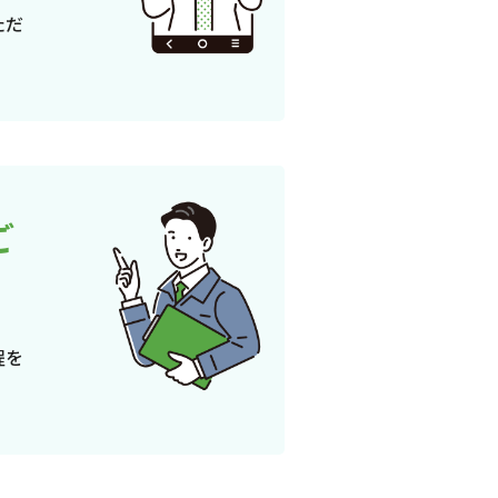
ただ
ご
程を