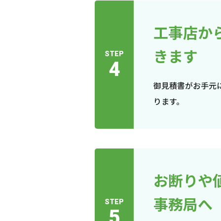
工事店か
きます
STEP
4
御見積書がお手元
ります。
お断りや
事務局へ
STEP
5