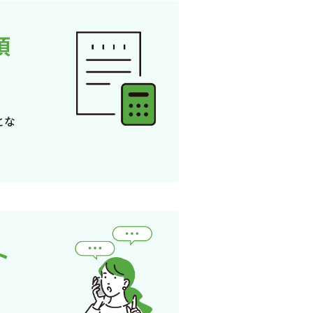
頂
とな
ト