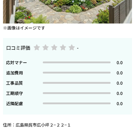
※画像はイメージです
口コミ評価
-
応対マナー
0.0
追加費用
0.0
工事品質
0.0
工期順守
0.0
近隣配慮
0.0
住所：広島県呉市広小坪２−２２−１