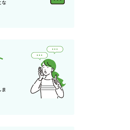
とな
ト
しま