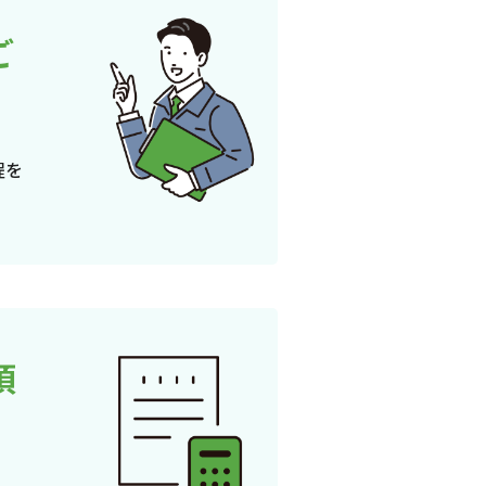
ご
程を
頂