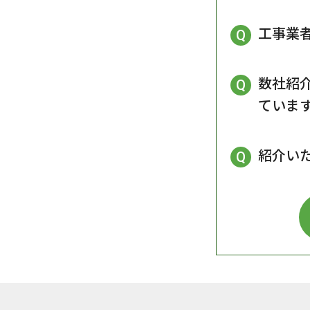
工事業
数社紹
ていま
紹介い