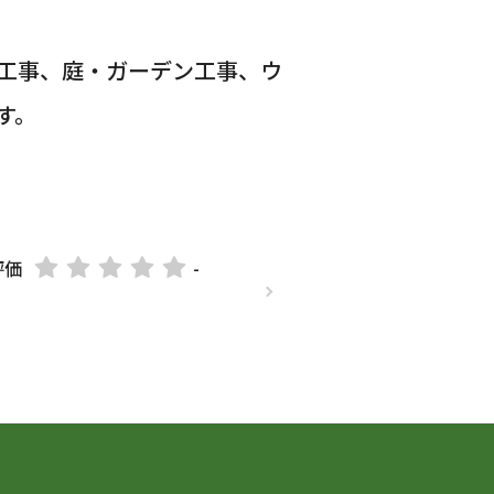
工事、庭・ガーデン工事、ウ
す。
評価
-