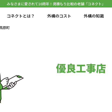
みなさまに愛されて10周年！見積もり比較の老舗「コネクト」
コネクトとは？
外構のコスト
外構の知識
高原町
優良工事店