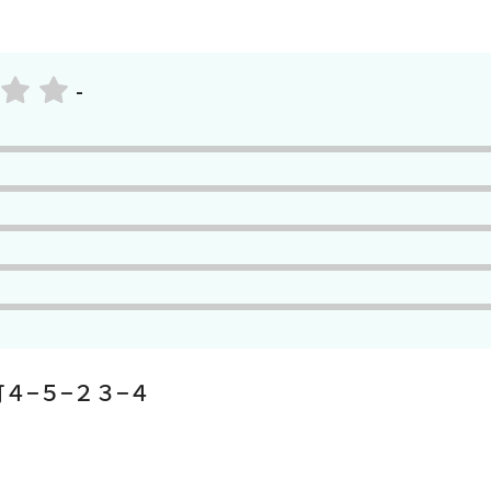
-
４−５−２３−４