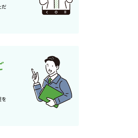
ただ
ご
程を