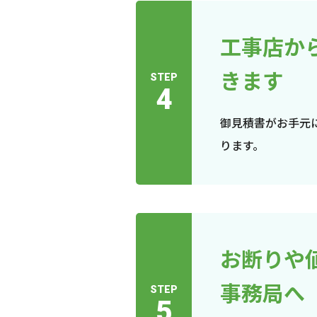
工事店か
きます
STEP
4
御見積書がお手元
ります。
お断りや
事務局へ
STEP
5