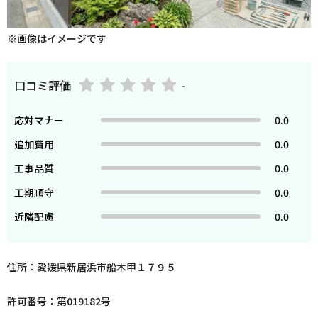
※画像はイメージです
口コミ評価
-
応対マナー
0.0
追加費用
0.0
工事品質
0.0
工期順守
0.0
近隣配慮
0.0
住所：愛媛県新居浜市船木甲１７９５
許可番号：第019182号