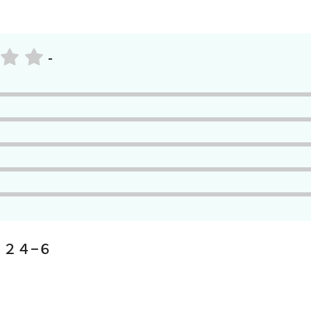
-
２４−６