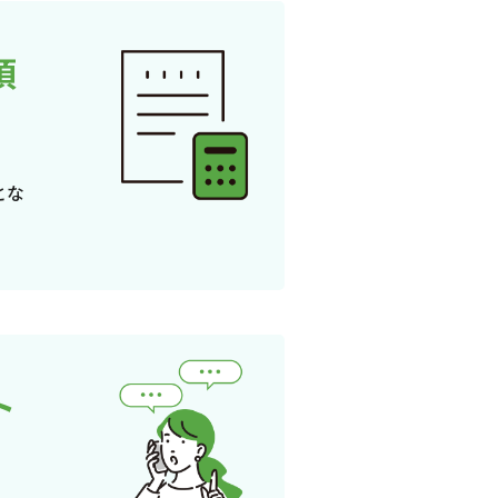
頂
とな
ト