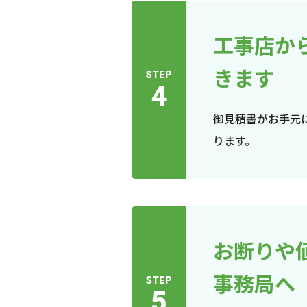
工事店か
きます
STEP
4
御見積書がお手元
ります。
お断りや
事務局へ
STEP
5