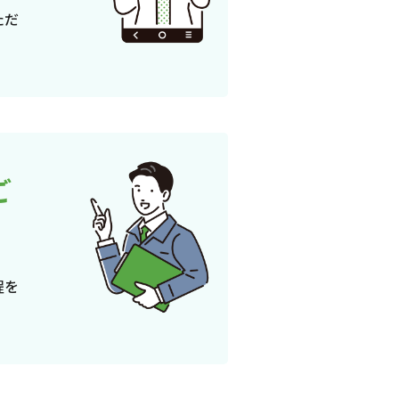
ただ
ご
程を