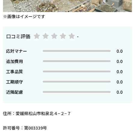
※画像はイメージです
口コミ評価
-
応対マナー
0.0
追加費用
0.0
工事品質
0.0
工期順守
0.0
近隣配慮
0.0
住所：愛媛県松山市和泉北４−２−７
許可番号：第003339号