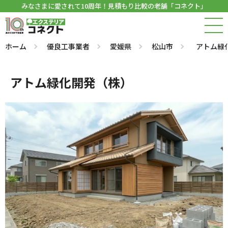
みなさまに愛されて10周年！見積もり比較の老舗「コネクト」
ホーム
優良工事業者
愛媛県
松山市
アトム緑
アトム緑化開発（株）