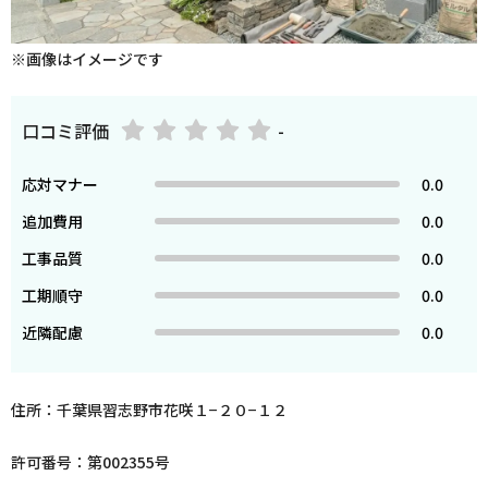
※画像はイメージです
口コミ評価
-
応対マナー
0.0
追加費用
0.0
工事品質
0.0
工期順守
0.0
近隣配慮
0.0
住所：千葉県習志野市花咲１−２０−１２
許可番号：第002355号