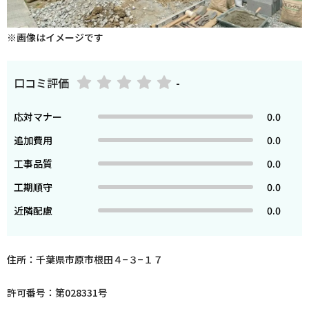
※画像はイメージです
口コミ評価
-
応対マナー
0.0
追加費用
0.0
工事品質
0.0
工期順守
0.0
近隣配慮
0.0
住所：千葉県市原市根田４−３−１７
許可番号：第028331号