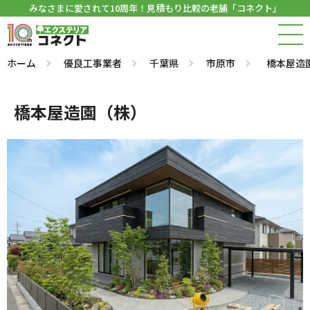
みなさまに愛されて10周年！見積もり比較の老舗「コネクト」
ホーム
優良工事業者
千葉県
市原市
橋本屋造
橋本屋造園（株）