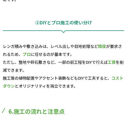
②DIYとプロ施工の使い分け
レンガ積みや敷き込みは、レベル出しや目地処理など
精度
が要求さ
れるため、
プロ
に任せるのが基本です。
ただし、整地や砕石敷きなど、一部の前工程をDIYで行えば
工賃
を削
減できます。
施工後の植物配置やアクセント装飾などもDIYで工夫すると、
コスト
ダウン
とオリジナリティを両立できます。
6.施工の流れと注意点