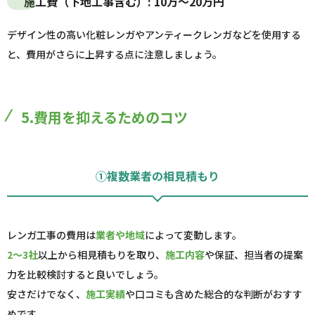
施工費（下地工事含む）: 10万～20万円
デザイン性の高い化粧レンガやアンティークレンガなどを使用する
と、費用がさらに上昇する点に注意しましょう。
5.費用を抑えるためのコツ
①複数業者の相見積もり
レンガ工事の費用は
業者や地域
によって変動します。
2～3社
以上から相見積もりを取り、
施工内容
や保証、担当者の提案
力を比較検討すると良いでしょう。
安さだけでなく、
施工実績
や口コミも含めた総合的な判断がおすす
めです。