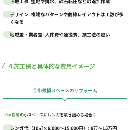
下地工事
: 整地や排水、砕石転圧などの追加作業
デザイン
: 複雑なパターンや曲線レイアウトは工数が多
くなる
地域差・業者差
: 人件費や運搬費、施工法の違い
4.施工例と具体的な費用イメージ
①小規模スペースのリフォーム
10㎡程度
の小スペースにレンガを敷き詰める場合：
レンガ代（10㎡×8.000～15.000円）: 8万～15万円