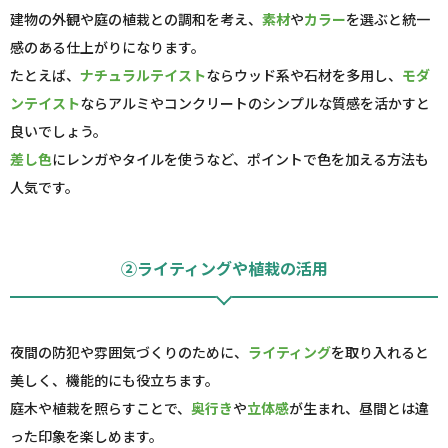
建物の外観や庭の植栽との調和を考え、
素材
や
カラー
を選ぶと統一
感のある仕上がりになります。
たとえば、
ナチュラルテイスト
ならウッド系や石材を多用し、
モダ
ンテイスト
ならアルミやコンクリートのシンプルな質感を活かすと
良いでしょう。
差し色
にレンガやタイルを使うなど、ポイントで色を加える方法も
人気です。
②ライティングや植栽の活用
夜間の防犯や雰囲気づくりのために、
ライティング
を取り入れると
美しく、機能的にも役立ちます。
庭木や植栽を照らすことで、
奥行き
や
立体感
が生まれ、昼間とは違
った印象を楽しめます。