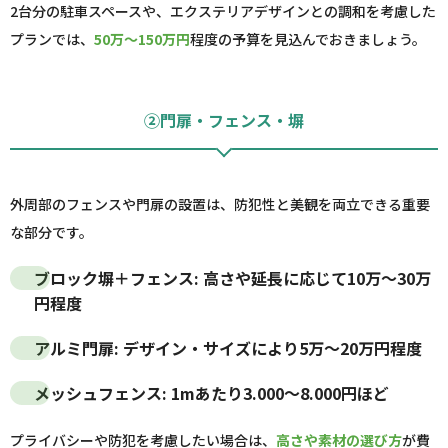
2台分の駐車スペースや、エクステリアデザインとの調和を考慮した
プランでは、
50万～150万円
程度の予算を見込んでおきましょう。
②門扉・フェンス・塀
外周部のフェンスや門扉の設置は、防犯性と美観を両立できる重要
な部分です。
ブロック塀＋フェンス
: 高さや延長に応じて
10万～30万
円
程度
アルミ門扉
: デザイン・サイズにより
5万～20万円
程度
メッシュフェンス
:
1mあたり3.000～8.000円
ほど
プライバシーや防犯を考慮したい場合は、
高さや素材の選び方
が費