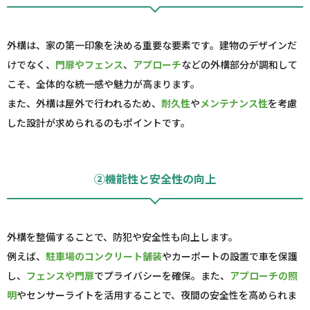
外構は、家の第一印象を決める重要な要素です。建物のデザインだ
けでなく、
門扉やフェンス
、
アプローチ
などの外構部分が調和して
こそ、全体的な統一感や魅力が高まります。
また、外構は屋外で行われるため、
耐久性
や
メンテナンス性
を考慮
した設計が求められるのもポイントです。
②機能性と安全性の向上
外構を整備することで、防犯や安全性も向上します。
例えば、
駐車場のコンクリート舗装
やカーポートの設置で車を保護
し、
フェンスや門扉
でプライバシーを確保。また、
アプローチの照
明
やセンサーライトを活用することで、夜間の安全性を高められま