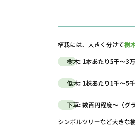
植栽には、大きく分けて
樹
樹木
: 1本あたり5千～
低木
: 1株あたり1千～5
下草
: 数百円程度～（
シンボルツリーなど大きな