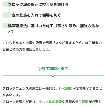
ブロック塀の根元に
控え壁
を設ける
一定の
鉄筋
を入れて倒壊を防ぐ
建築基準法
に基づいた施工（高さや厚み、補強方法な
ど）
これらを怠ると地震や強風で倒壊リスクが高まるため、施工業者の
実績と技術力を確認しましょう。
②施工期間と養生
ブロックフェンスの施工は一般的に、
1～2週間
程度で完了すること
が多いです。
ブロックを積んだ後は、
モルタルの乾燥
や基礎の
養生期間
が必要と