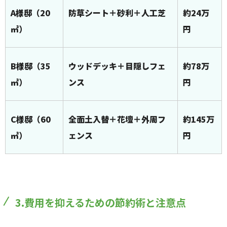
A様邸（20
防草シート＋砂利＋人工芝
約24万
㎡）
円
B様邸（35
ウッドデッキ＋目隠しフェ
約78万
㎡）
ンス
円
C様邸（60
全面土入替＋花壇＋外周フ
約145万
㎡）
ェンス
円
3.費用を抑えるための節約術と注意点