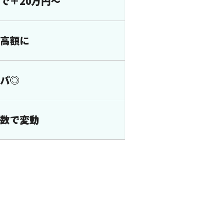
で＋20万円〜
高額に
パ◎
数で変動