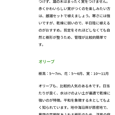
つけず、雄の木はまったく実をつけません。
赤くかわいらしい実がつくのを楽しみたい方
は、雌雄セットで植えましょう。寒さには強
いですが、乾燥に弱いので、半日陰に植える
のがおすすめ。剪定をそれほどしなくても自
然と樹形が整うため、管理が比較的簡単で
す。
オリーブ
樹高：5～7ｍ、花：5～6月、実：10～11月
オリーブも、比較的人気のある木です。日当
たりが良く、水はけのよい土が最適で乾燥に
強いのが特徴。平和を象徴する木としてもよ
く知られています。地中海沿岸が原産地で、
異国の雰囲気あふれる樹形のため、洋風の庭