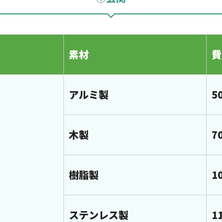
素材
費
アルミ製
5
木製
7
樹脂製
1
ステンレス製
1