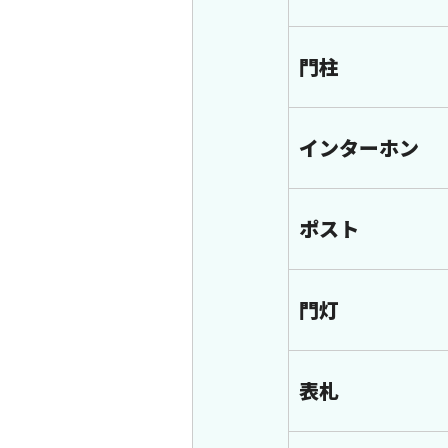
門柱
インターホン
ポスト
門灯
表札