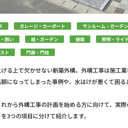
ス
ガレージ・カーポート
サンルーム・ガーデ
・囲い
庭・ガーデン
植栽
照明・ライ
スト
門扉・門柱
上げる上で欠かせない新築外構。外構工事は施工業
高額になってしまった事例や、水はけが悪くて困る
これから外構工事の計画を始める方に向けて、実際
を3つの項目に分けて紹介します。