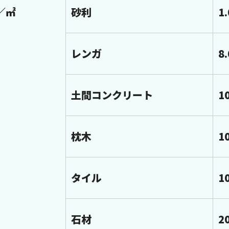
／㎡
砂利
1
レンガ
8
土間コンクリート
1
枕木
1
タイル
1
石材
2