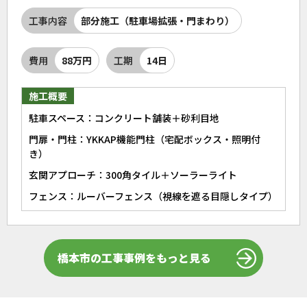
工事内容
部分施工（駐車場拡張・門まわり）
費用
88万円
工期
14日
施工概要
駐車スペース：コンクリート舗装＋砂利目地
門扉・門柱：YKKAP機能門柱（宅配ボックス・照明付
き）
玄関アプローチ：300角タイル＋ソーラーライト
フェンス：ルーバーフェンス（視線を遮る目隠しタイプ）
橋本市の工事事例をもっと見る