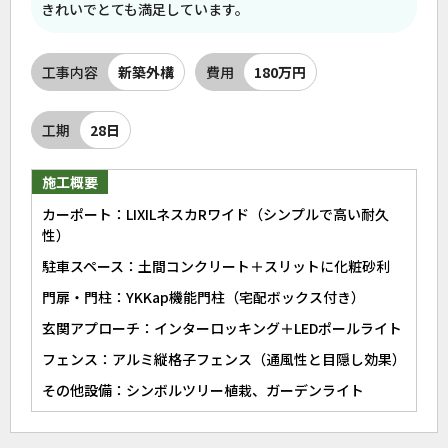
きれいでとても満足しています。
工事内容
新築外構
費用
180万円
工期
28日
施工概要
カーポート：LIXILネスカRワイド（シンプルで高い耐久
性）
駐車スペース：土間コンクリート＋スリットに化粧砂利
門扉・門柱：YKKap機能門柱（宅配ボックス付き）
玄関アプローチ：インターロッキング＋LEDポールライト
フェンス：アルミ縦格子フェンス（通風性と目隠し効果）
その他設備：シンボルツリー植栽、ガーデンライト