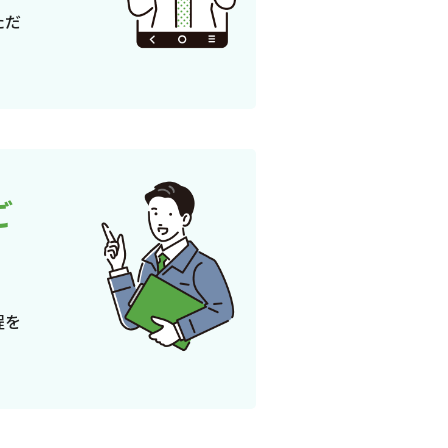
ただ
ご
程を