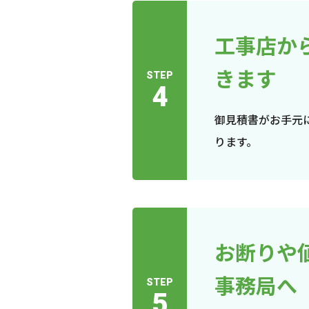
工事店か
きます
STEP
4
御見積書がお手元
ります。
お断りや
事務局へ
STEP
5