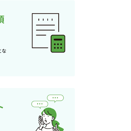
頂
とな
ト