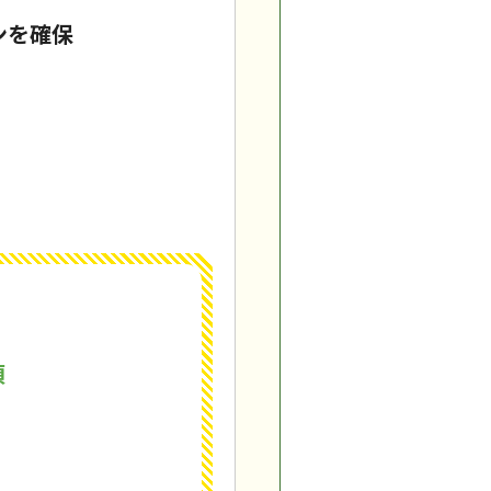
ンを確保
須