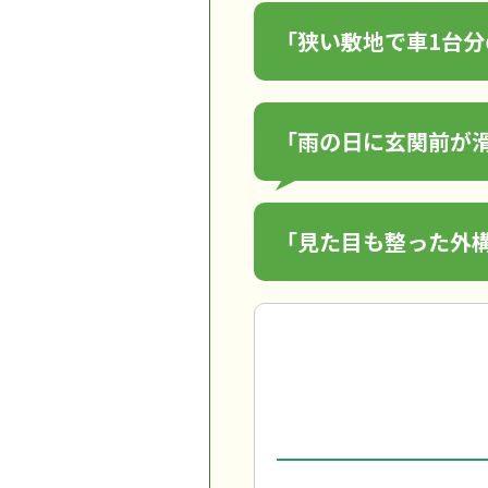
「狭い敷地で車1台
「雨の日に玄関前が
「見た目も整った外