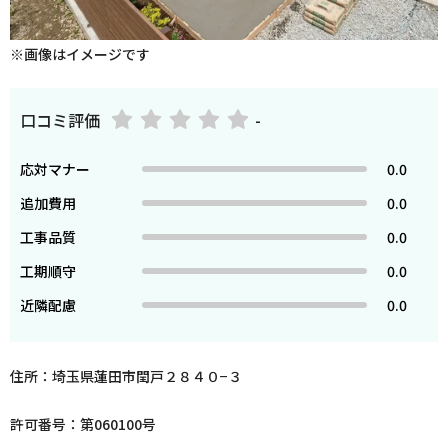
※画像はイメージです
口コミ評価
-
応対マナー
0.0
追加費用
0.0
工事品質
0.0
工期順守
0.0
近隣配慮
0.0
住所：埼玉県蓮田市閏戸２８４０−３
許可番号：第060100号