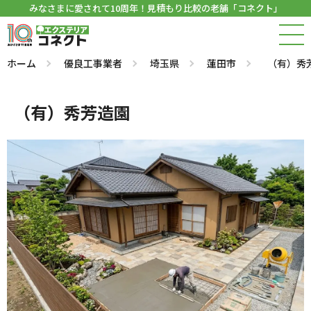
みなさまに愛されて10周年！見積もり比較の老舗「コネクト」
ホーム
優良工事業者
埼玉県
蓮田市
（有）秀
（有）秀芳造園