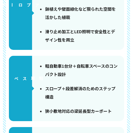
アプローチ
鉢植えや壁面緑化など限られた空間を
活かした植栽
滑り止め加工とLED照明で安全性とデ
ザイン性を両立
軽自動車1台分＋自転車スペースのコン
パクト設計
ペース
スロープ＋段差解消のためのステップ
構造
狭小敷地対応の梁延長型カーポート