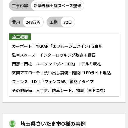
工事内容
新築外構＋庭スペース整備
費用
248万円
工期
32日
施工概要
カーポート：YKKAP「エフルージュツイン」2台用
駐車スペース：インターロッキング敷き＋縁石
門扉・門柱：ユニソン「ヴィコDB」＋アルミ表札
玄関アプローチ：洗い出し舗装＋階段にLEDライト埋込
フェンス：LIXIL「フェンスAB」縦格子タイプ
その他設備：人工芝、防草シート、物置（ヨドコウ）
埼玉県さいたま市O様の事例