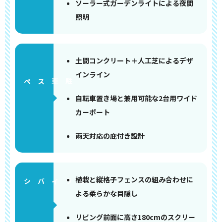
ソーラー式ガーデンライトによる夜間
照明
土間コンクリート＋人工芝によるデザ
インライン
ペース
自転車置き場と兼用可能な2台用ワイド
カーポート
雨天対応の庇付き設計
植栽と縦格子フェンスの組み合わせに
よる柔らかな目隠し
リビング前面に高さ180cmのスクリー