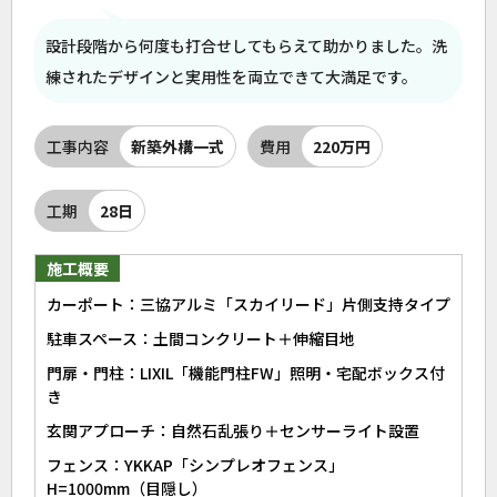
設計段階から何度も打合せしてもらえて助かりました。洗
練されたデザインと実用性を両立できて大満足です。
工事内容
新築外構一式
費用
220万円
工期
28日
施工概要
カーポート：三協アルミ「スカイリード」片側支持タイプ
駐車スペース：土間コンクリート＋伸縮目地
門扉・門柱：LIXIL「機能門柱FW」照明・宅配ボックス付
き
玄関アプローチ：自然石乱張り＋センサーライト設置
フェンス：YKKAP「シンプレオフェンス」
H=1000mm（目隠し）