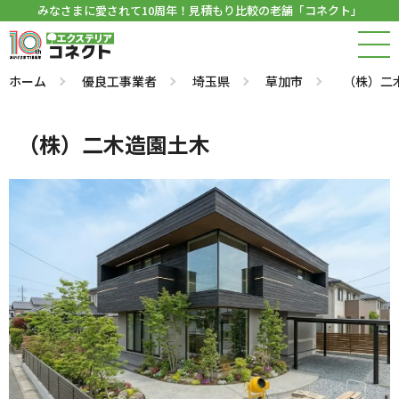
みなさまに愛されて10周年！見積もり比較の老舗「コネクト」
ホーム
優良工事業者
埼玉県
草加市
（株）二
（株）二木造園土木