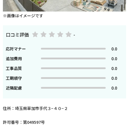
※画像はイメージです
口コミ評価
-
応対マナー
0.0
追加費用
0.0
工事品質
0.0
工期順守
0.0
近隣配慮
0.0
住所：埼玉県草加市手代３−４０−２
許可番号：第049597号