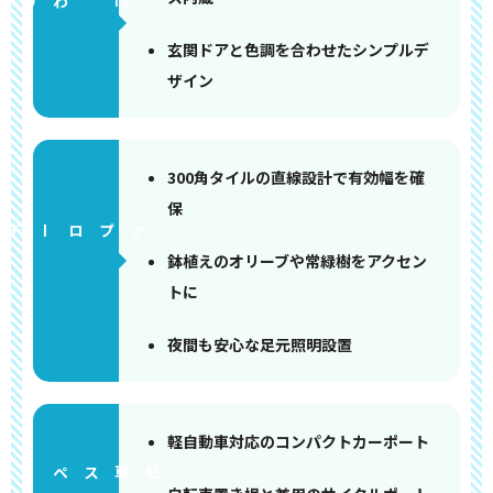
門まわり
玄関ドアと色調を合わせたシンプルデ
ザイン
300角タイルの直線設計で有効幅を確
保
アプローチ
鉢植えのオリーブや常緑樹をアクセン
トに
夜間も安心な足元照明設置
軽自動車対応のコンパクトカーポート
ペース