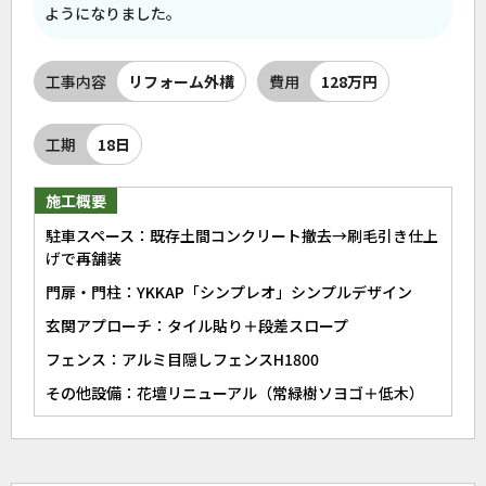
ようになりました。
工事内容
リフォーム外構
費用
128万円
工期
18日
施工概要
駐車スペース：既存土間コンクリート撤去→刷毛引き仕上
げで再舗装
門扉・門柱：YKKAP「シンプレオ」シンプルデザイン
玄関アプローチ：タイル貼り＋段差スロープ
フェンス：アルミ目隠しフェンスH1800
その他設備：花壇リニューアル（常緑樹ソヨゴ＋低木）