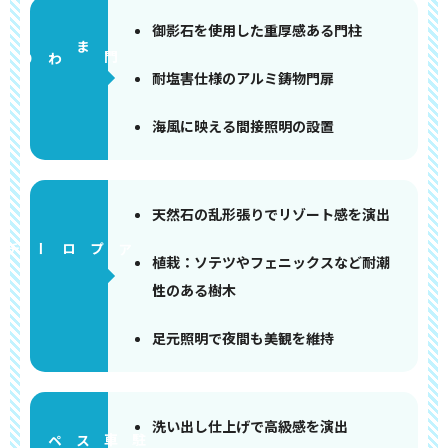
御影石を使用した重厚感ある門柱
門まわり
耐塩害仕様のアルミ鋳物門扉
海風に映える間接照明の設置
天然石の乱形張りでリゾート感を演出
アプローチ
植栽：ソテツやフェニックスなど耐潮
性のある樹木
足元照明で夜間も美観を維持
洗い出し仕上げで高級感を演出
ペース