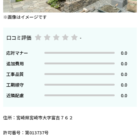
※画像はイメージです
口コミ評価
-
応対マナー
0.0
追加費用
0.0
工事品質
0.0
工期順守
0.0
近隣配慮
0.0
住所：宮崎県宮崎市大字富吉７６２
許可番号：第013737号