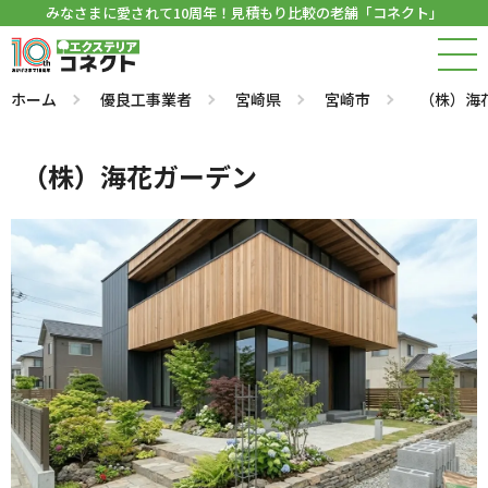
みなさまに愛されて10周年！見積もり比較の老舗「コネクト」
ホーム
優良工事業者
宮崎県
宮崎市
（株）海
（株）海花ガーデン