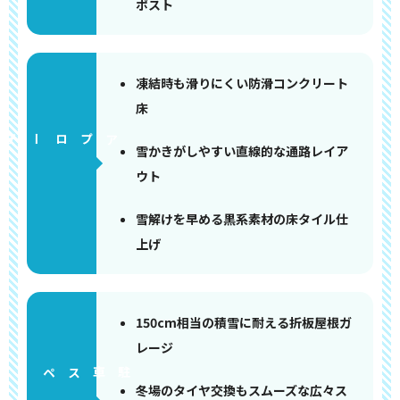
ポスト
凍結時も滑りにくい防滑コンクリート
床
アプローチ
雪かきがしやすい直線的な通路レイア
ウト
雪解けを早める黒系素材の床タイル仕
上げ
150cm相当の積雪に耐える折板屋根ガ
レージ
ペース
冬場のタイヤ交換もスムーズな広々ス