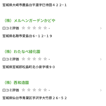
宮城県大崎市鹿島台平渡字巳待田４２２−１
（株）メルヘンガーデンかどや
口コミ評価
-
宮城県名取市愛島台６−１２−１９
（株）わたなべ緑化園
口コミ評価
-
宮城県宮城郡松島町北小泉字境９０
（株）西和造園
口コミ評価
-
宮城県仙台市青葉区芋沢字大竹原２６−５２