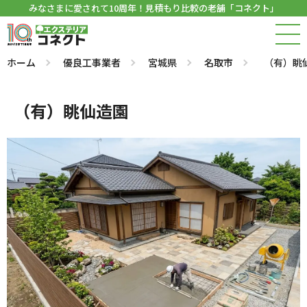
みなさまに愛されて10周年！見積もり比較の老舗「コネクト」
ホーム
優良工事業者
宮城県
名取市
（有）眺
（有）眺仙造園