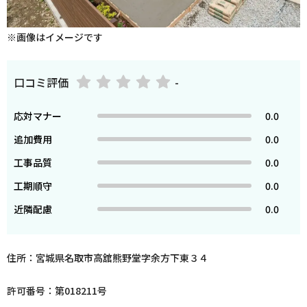
※画像はイメージです
口コミ評価
-
応対マナー
0.0
追加費用
0.0
工事品質
0.0
工期順守
0.0
近隣配慮
0.0
住所：宮城県名取市高舘熊野堂字余方下東３４
許可番号：第018211号