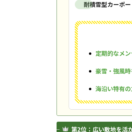
耐積雪型カーポー
定期的なメン
豪雪・強風時
海沿い特有の
第2位：広い敷地を活