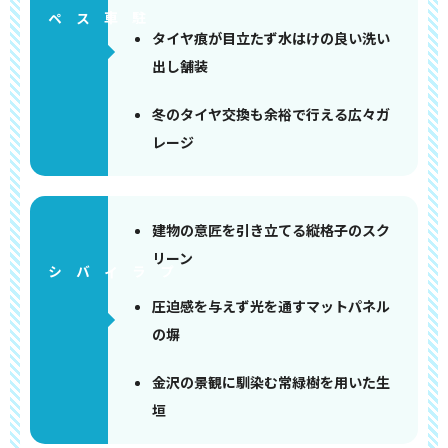
ペース
タイヤ痕が目立たず水はけの良い洗い
出し舗装
冬のタイヤ交換も余裕で行える広々ガ
レージ
建物の意匠を引き立てる縦格子のスク
リーン
圧迫感を与えず光を通すマットパネル
の塀
金沢の景観に馴染む常緑樹を用いた生
垣