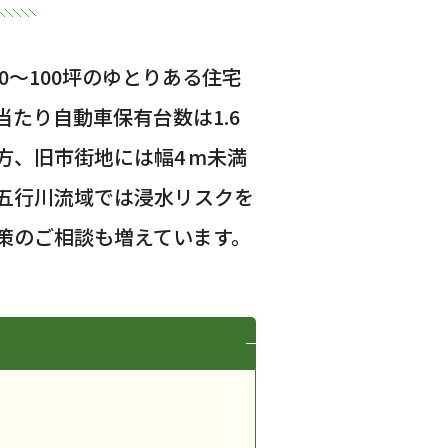
～100坪のゆとりある住宅
たり自動車保有台数は1.6
、旧市街地には幅4 m未満
五行川流域では浸水リスクを
策のご相談も増えています。