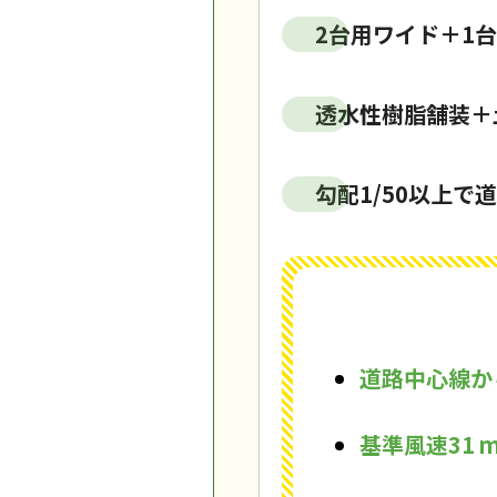
2台用ワイド＋1
透水性樹脂舗装＋
勾配1/50以上
道路中心線か
基準風速31 