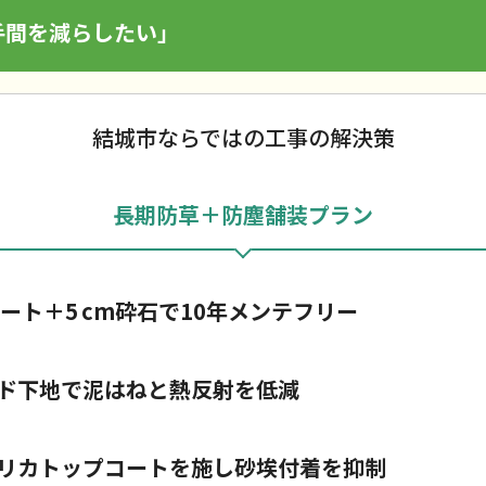
手間を減らしたい」
結城市ならではの工事の解決策
長期防草＋防塵舗装プラン
ート＋5 cm砕石で10年メンテフリー
ド下地で泥はねと熱反射を低減
リカトップコートを施し砂埃付着を抑制