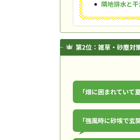
隣地排水と干
第2位：雑草・砂塵対
「畑に囲まれていて
「強風時に砂埃で玄