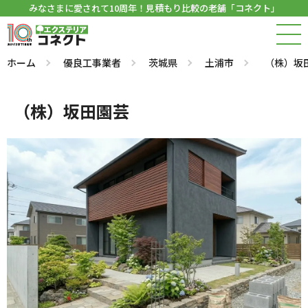
みなさまに愛されて10周年！見積もり比較の老舗「コネクト」
ホーム
優良工事業者
茨城県
土浦市
（株）坂
（株）坂田園芸