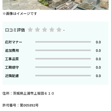
※画像はイメージです
口コミ評価
-
応対マナー
0.0
追加費用
0.0
工事品質
0.0
工期順守
0.0
近隣配慮
0.0
住所：茨城県土浦市上坂田６１０
許可番号：第005892号