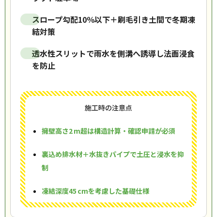
スロープ勾配10％以下＋刷毛引き土間で冬期凍
結対策
透水性スリットで雨水を側溝へ誘導し法面浸食
を防止
施工時の注意点
擁壁高さ2 m超は構造計算・確認申請が必須
裏込め排水材＋水抜きパイプで土圧と浸水を抑
制
凍結深度45 cmを考慮した基礎仕様