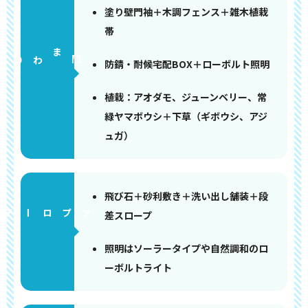
塗り壁門袖＋木調フェンス＋雑木植栽
帯
門まわり
防錆・耐候宅配BOX＋ローボルト照明
植栽：アオダモ、ジューンベリー、常
緑ヤマボウシ＋下草（ギボウシ、アジ
ュガ）
飛び石＋砂利敷き＋洗い出し舗装＋段
アプローチ
差スロープ
照明はソーラータイプや自然調和のロ
ーボルトライト