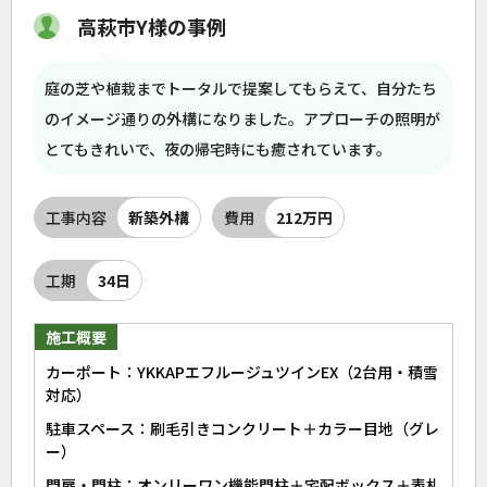
高萩市Y様の事例
庭の芝や植栽までトータルで提案してもらえて、自分たち
のイメージ通りの外構になりました。アプローチの照明が
とてもきれいで、夜の帰宅時にも癒されています。
工事内容
新築外構
費用
212万円
工期
34日
施工概要
カーポート：YKKAPエフルージュツインEX（2台用・積雪
対応）
駐車スペース：刷毛引きコンクリート＋カラー目地（グレ
ー）
門扉・門柱：オンリーワン機能門柱＋宅配ボックス＋表札