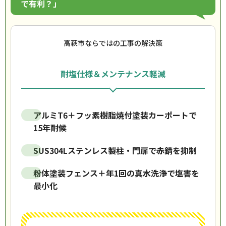
で有利？」
高萩市ならではの工事の解決策
耐塩仕様＆メンテナンス軽減
アルミT6＋フッ素樹脂焼付塗装カーポートで
15年耐候
SUS304Lステンレス製柱・門扉で赤錆を抑制
粉体塗装フェンス＋年1回の真水洗浄で塩害を
最小化