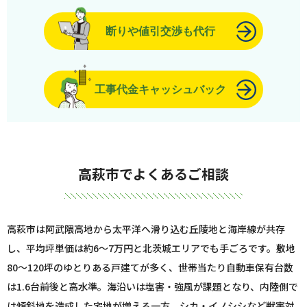
断りや値引交渉も代行
工事代金キャッシュバック
高萩市でよくあるご相談
高萩市は阿武隈高地から太平洋へ滑り込む丘陵地と海岸線が共存
し、平均坪単価は約6～7万円と北茨城エリアでも手ごろです。敷地
80〜120坪のゆとりある戸建てが多く、世帯当たり自動車保有台数
は1.6台前後と高水準。海沿いは塩害・強風が課題となり、内陸側で
は傾斜地を造成した宅地が増える一方、シカ・イノシシなど獣害対