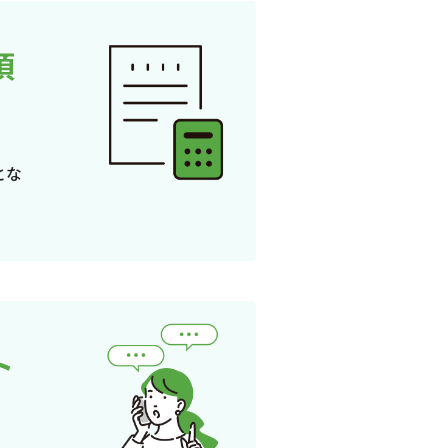
頂
とな
ト