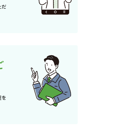
ただ
ご
程を