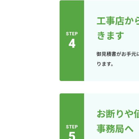
工事店か
きます
STEP
4
御見積書がお手元
ります。
お断りや
事務局へ
STEP
5