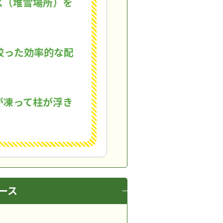
ス（堆雪場所）を
絞った効率的な配
が凍って柱が浮き
ース