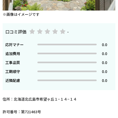
※画像はイメージです
口コミ評価
-
応対マナー
0.0
追加費用
0.0
工事品質
0.0
工期順守
0.0
近隣配慮
0.0
住所：北海道北広島市希望ヶ丘１−１４−１４
許可番号：第721463号