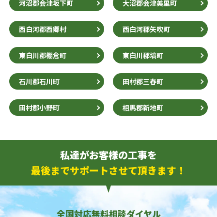
河沼郡会津坂下町
大沼郡会津美里町
西白河郡西郷村
西白河郡矢吹町
東白川郡棚倉町
東白川郡塙町
石川郡石川町
田村郡三春町
田村郡小野町
相馬郡新地町
私達がお客様の工事を
最後までサポートさせて頂きます！
全国対応無料相談ダイヤル