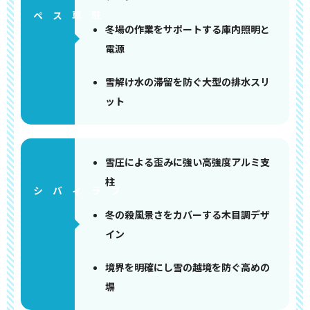
ペース
冬場の作業をサポートする庫内照明と
電源
雪解け水の滞留を防ぐ大型の排水スリ
ット
雪圧による歪みに強い高強度アルミ支
柱
冬の殺風景さをカバーする木目調デザ
イン
境界を明確にし雪の越境を防ぐ高めの
塀