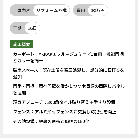
工事内容
リフォーム外構
費用
92万円
工期
16日
施工概要
カーポート：YKKAPエフルージュミニ／1台用、機能門柄
とカラーを筒一
駐車スペース：既存土間を高圧洗溯し、部分的に石打りを
追加
門手・門柄：既存門壁を活かしつつ木目調の目隊しパネル
を追加
現身アプローチ：300角タイル貼り替え＋手すり設置
フェンス：アルミ形材フェンスに交換し防犯性を向上
その他設備：植裏の別抜と照明のLED化