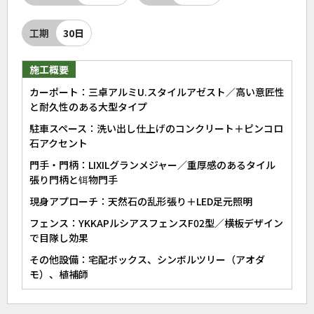
工期
30日
施工概要
カーポート：三卓アルミU.スタイルアゼスト／高い意匠性
と耐久性のある大型タイプ
駐車スペース：洗い出し仕上げのコンクリート＋ピンコロ
石アクセント
門手・門柄：LIXILグランメジャー／重厚感のあるタイル
張り門柄と铒物門手
現身アプローチ：天然石の乱形張り＋LED足元照明
フェンス：YKKAPルシアスフェンスF02型／横板デザイン
で目隊し効果
その他設備：宅配ボックス、シンボルツリー（アオダ
モ）、植補師