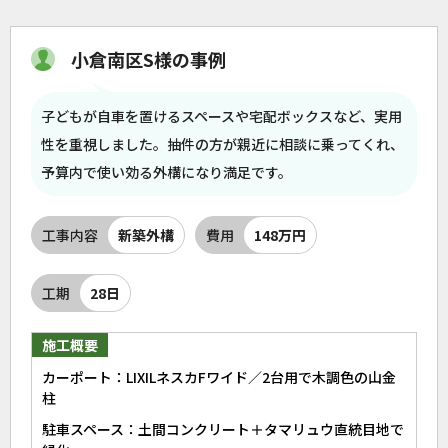
小倉南区S様の事例
子どもが自車を置けるスペースや宅配ボックスなど、実用
性を重視しました。抽件の方が親近に相談に乗ってくれ、
予算内で使い効る外構になり満足です。
工事内容
新築外構
費用
148万円
工期
28日
施工概要
カーポート：LIXILネスカFワイド／2台用で木調色の山金
柱
駐車スペース：土間コンクリート＋タマリュウ直統目地で