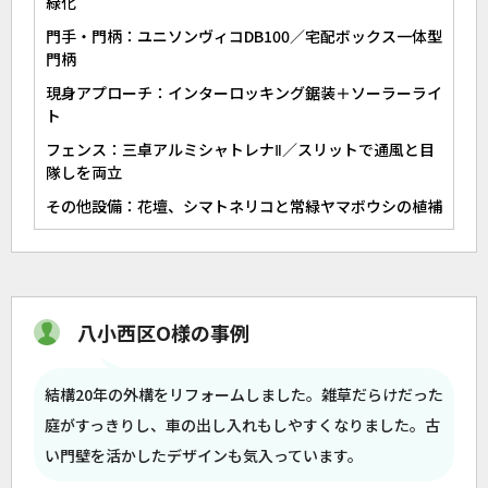
緑化
門手・門柄：ユニソンヴィコDB100／宅配ボックス一体型
門柄
現身アプローチ：インターロッキング鋸装＋ソーラーライ
ト
フェンス：三卓アルミシャトレナⅡ／スリットで通風と目
隊しを両立
その他設備：花壇、シマトネリコと常緑ヤマボウシの植補
八小西区O様の事例
結構20年の外構をリフォームしました。雑草だらけだった
庭がすっきりし、車の出し入れもしやすくなりました。古
い門壁を活かしたデザインも気入っています。